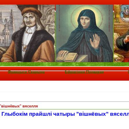
Францыск Скарына
Ефрасіння Полацкая
"вішнёвых" вяселля
 Глыбокім прайшлі
чатыры "вішнёвых" вясел