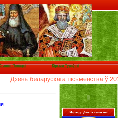
Сімяон Полацкі
Кірыла Тураўскі
Дзень беларускага пісьменства ў 2018 г
ля
Маршрут Дня пісьменства