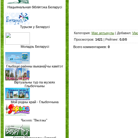
Нацыянальная бібліятэка Беларусі
Турызм у Беларусі
Категория
:
Мае артыкулы
|
Добавил
:
Vla
Просмотров
:
1421
|
Рейтинг
:
0.0
/
0
Моладзь Беларусі
Всего комментариев
:
0
Глыбоцкі раённы выканаўчы камітэт
Віртуальны тур па музеях
Глыбоччыны
Мой родны край - Глыбоччына
Часопіс "Вясёлка"