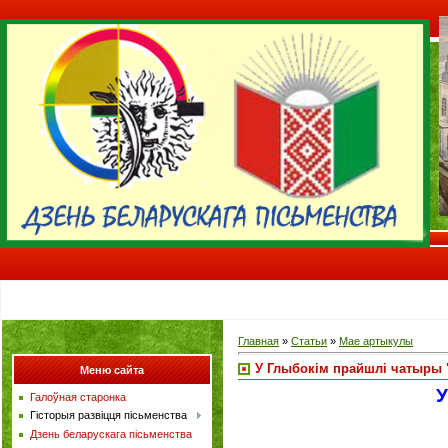
Главная
»
Статьи
»
Мае артыкулы
У Глыбокім прайшлі чатыры 
Меню сайта
У
Галоўная старонка
Гісторыя развіцця пісьменства
Дзень беларускага пісьменства