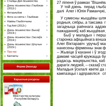
Сталіцы Дня пісьменства
27 ліпеня ў рамках "Вішн
Дзень пісьменства г.Глыбокае
У той дзень перад глыбача
(2012г.)
далі Алег і Юлія Раманчукі,
Фотаальбом
Фота са свята г. Глыбокае
У сумесны жыццёвы шлях, і
Навіны Глыбоччыны
родныя, сябры, а таксама 
Год Кнігі (2012г.)
загадчыца раённага аддзе
Дзень пісьменства г.Быхаў
пажаданняў, каб жыццёвая д
(2013г.)
Быў у маладых і першы ва
Дзень пісьменства г.Заслаўе
старонка афіцыйнага вінша
(2014г.)
Алег Віктаравіч уручыў ма
Дзень пісьменства г.Шчучын
(2015г.)
нанесены фірменны знак фе
Пра нас
-- Жывіце ў каханні і ў зг
дамамі часцей кружацца бу
Кантакты
радасць мацярынства, каб 
дарагіх людзей, -- сказаў 
Форма
ўваходу
Маладыя ўсклалі кветкі да
кампазіцыі і адправіліся с
Карысныя рэсурсы
Міністэрства культуры
Рэспублікі Беларусь