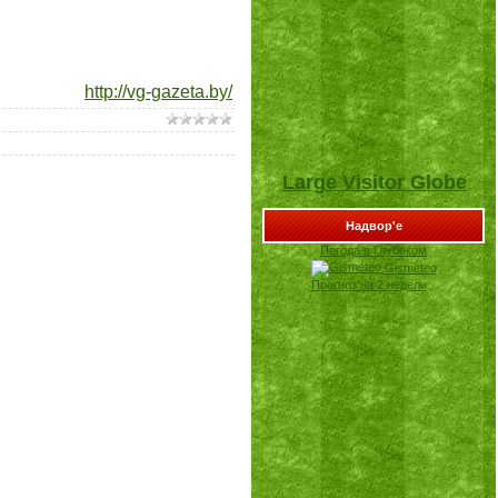
http://vg-gazeta.by/
Large Visitor Globe
Надвор'е
Погода в Глубоком
Gismeteo
Прогноз на 2 недели