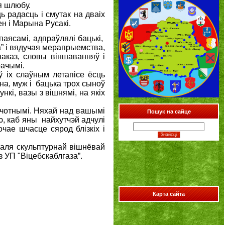
я шлюбу.
 радасць і смутак на дваіх
ен і Марына Русакі.
аясамі, адпраўлялі бацькі,
” і вядучая мерапрыемства,
аказ, словы віншаванняў і
рачымі.
 іх слаўным летапісе ёсць
а, муж і бацька трох сыноў
кі, вазы з вішнямі, на якіх
пяшчотнымі. Няхай над вашымі
Пошук на сайце
, каб яны найхутчэй адчулі
чае шчасце сярод блізкіх і
каля скульптурнай вішнёвай
 УП "Віцебскаблгаза”.
Карта сайта