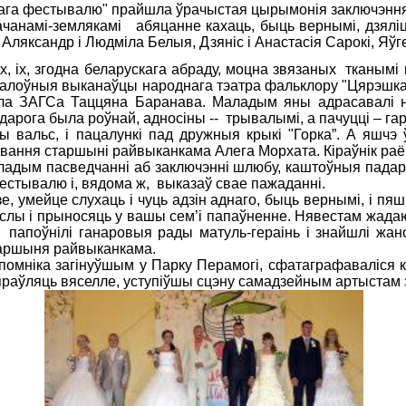
ёвага фестывалю" прайшла ўрачыстая цырымонія заключэнн
намі-землякамі абяцанне кахаць, быць вернымі, дзяліць
 Аляксандр і Людміла Белыя, Дзяніс і Анастасія Сарокі, Яўг
х, згодна беларускага абраду, моцна звязаных тканымі п
галоўныя выканаўцы народнага тэатра фальклору "Цярэшка
ла ЗАГСа Таццяна Баранава. Маладым яны адрасавалі н
арога была роўнай, адносіны -- трывалымі, а пачуцці – га
льс, і пацалункі пад дружныя крыкі "Горка”. А яшчэ ў
вання старшыні райвыканкама Алега Морхата. Кіраўнік раён
ладым пасведчанні аб заключэнні шлюбу, каштоўныя падарун
стывалю і, вядома ж, выказаў свае пажаданні.
одзе, умейце слухаць і чуць адзін аднаго, быць вернымі, і 
слы і прыносяць у вашы сем’і папаўненне. Нявестам жадаю
папоўнілі ганаровыя рады матуль-гераінь і знайшлі жано
старшыня райвыканкама.
 помніка загінуўшым у Парку Перамогі, сфатаграфаваліся 
праўляць вяселле, уступіўшы сцэну самадзейным артыстам з