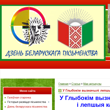
Главная
»
Статьи
»
Мае артыкулы
У Глыбокім вызначылі лепшы
Меню сайта
У Глыбокім выз
Галоўная старонка
Гісторыя развіцця пісьменства
і лепшыя к
Дзень беларускага пісьменства