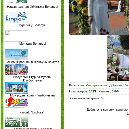
Нацыянальная бібліятэка Беларусі
Турызм у Беларусі
Моладзь Беларусі
Глыбоцкі раённы выканаўчы камітэт
Віртуальны тур па музеях
Глыбоччыны
Категория
:
Мае артыкулы
|
Добавил
:
Vla
Просмотров
:
1423
|
Рейтинг
:
0.0
/
0
Мой родны край - Глыбоччына
Всего комментариев
:
0
Добавлять комментарии мог
Часопіс "Вясёлка"
[
Р