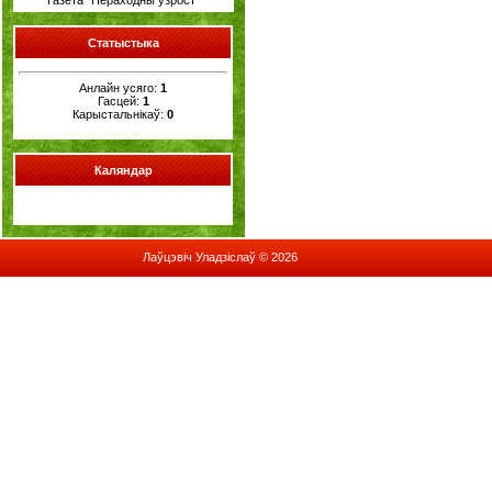
Газета "Пераходны ўзрост"
Cтатыстыка
Анлайн усяго:
1
Гасцей:
1
Карыстальнікаў:
0
Каляндар
Лаўцэвіч Уладзіслаў © 2026