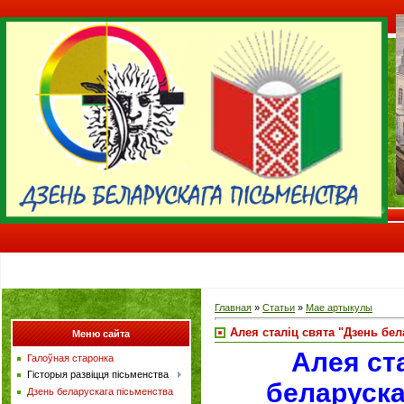
Главная
»
Статьи
»
Мае артыкулы
Алея сталіц свята "Дзень бел
Меню сайта
Алея ст
Галоўная старонка
Гісторыя развіцця пісьменства
беларуска
Дзень беларускага пісьменства