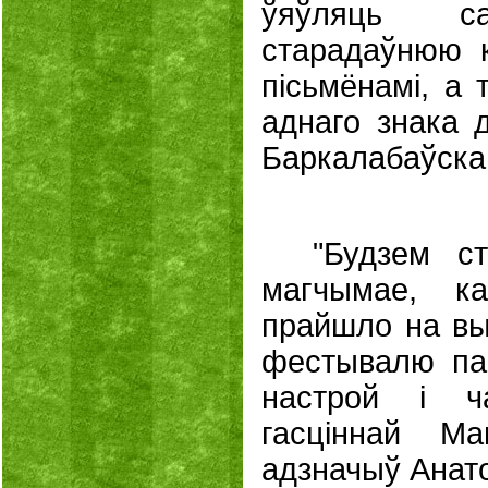
ўяўляць са
старадаўнюю к
пісьмёнамі, а
аднаго знака д
Баркалабаўска
"Будзем с
магчымае, к
прайшло на выс
фестывалю па
настрой і ч
гасціннай Ма
адзначыў Анато