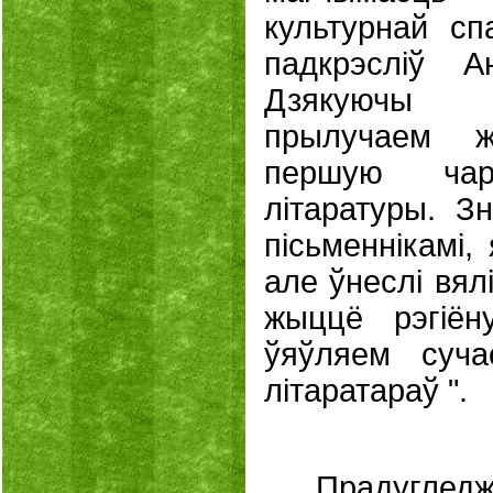
культурнай сп
падкрэсліў А
Дзякуючы
прылуч
аем
жы
першую ча
літаратуры. Зн
пісьменнікамі,
але ўнеслі вял
жыццё рэгіён
ўяўляем суча
літаратараў ".
Прадугле