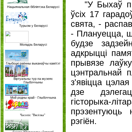
"У Быхаў п
Нацыянальная бібліятэка Беларусі
ўсіх 17 гарадо
свята, - распа
Турызм у Беларусі
- Плануецца, 
будзе задзей
Моладзь Беларусі
адкрыцці памя
прывязе лаўку
Глыбоцкі раённы выканаўчы камітэт
цэнтральнай 
Віртуальны тур па музеях
з'явіцца цэлая
Глыбоччыны
дзе дэлега
Мой родны край - Глыбоччына
гісторыка-лі
прэзентуюць 
Часопіс "Вясёлка"
рэгіён.