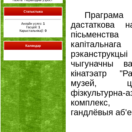
Газета "Пераходны ўзрост"
Cтатыстыка
Праграм
дастаткова 
Анлайн усяго:
1
Гасцей:
1
Карыстальнікаў:
0
пісьменства
капітальн
Каляндар
рэканстру
чыгуначны ва
кінатэатр "Р
музей, цэ
фізкультурна-
комплекс, 
гандлёвыя аб'е