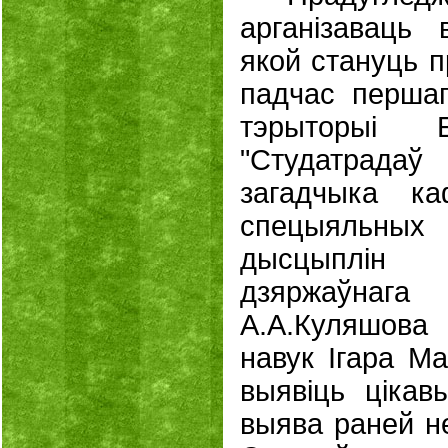
арганізаваць 
якой стануць 
падчас першаг
тэрыторыі Б
"Студатрадаў
загадчыка ка
спецыяльн
дысцыплін
дзяржаўнага
А.А.Куляшова 
навук Ігара М
выявіць цікав
выява раней н