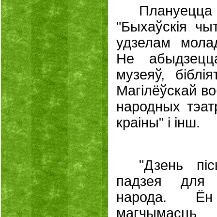
Плануецца
"Быхаўскія чыт
удзелам молад
Не абыдзецц
музеяў, біблі
Магілёўскай во
народных тэатр
краіны" і інш.
"Дзень пі
падзея для 
народа. Ё
магчымасць 