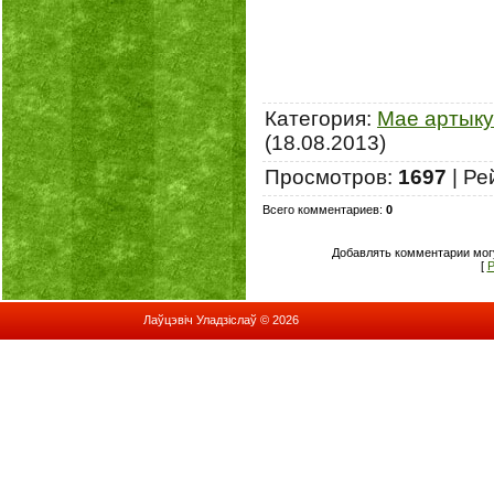
Категория
:
Мае артык
(18.08.2013)
Просмотров
:
1697
|
Ре
Всего комментариев
:
0
Добавлять комментарии мог
[
Р
Лаўцэвіч Уладзіслаў © 2026