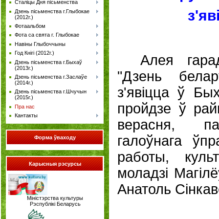
Сталіцы Дня пісьменства
з'яв
Дзень пісьменства г.Глыбокае
(2012г.)
Фотаальбом
Фота са свята г. Глыбокае
Навіны Глыбоччыны
Год Кнігі (2012г.)
Алея гара
Дзень пісьменства г.Быхаў
(2013г.)
"Дзень белар
Дзень пісьменства г.Заслаўе
(2014г.)
з'явіцца ў Бы
Дзень пісьменства г.Шчучын
(2015г.)
пройдзе ў рай
Пра нас
Кантакты
верасня, па
галоўнага ўпр
Форма
ўваходу
работы, куль
Карысныя рэсурсы
моладзі Магіл
Анатоль Сінкав
Міністэрства культуры
Рэспублікі Беларусь