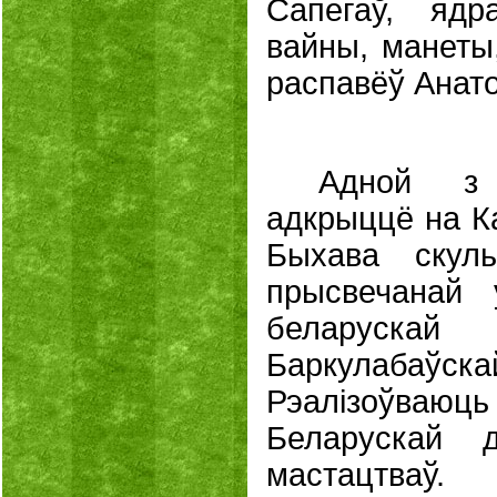
Сапегаў, ядр
вайны, манеты,
распавёў Анато
Адной з 
адкрыццё на К
Быхава скуль
прысвечанай 
беларускай
Баркулаба
Рэалізоўваюц
Беларускай д
мастацтваў.