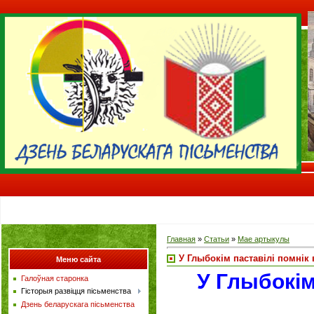
Главная
»
Статьи
»
Мае артыкулы
У Глыбокім паставілі помнік 
Меню сайта
У Глыбокім
Галоўная старонка
Гісторыя развіцця пісьменства
Дзень беларускага пісьменства