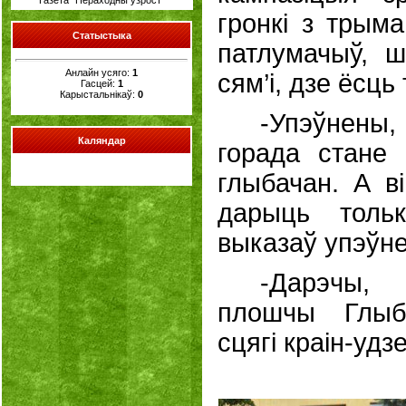
Газета "Пераходны ўзрост"
гронкі з трыма
Cтатыстыка
патлумачыў, ш
Анлайн усяго:
1
сям’і, дзе ёсць 
Гасцей:
1
Карыстальнікаў:
0
-Упэўнены
Каляндар
горада стане
глыбачан. А в
дарыць тольк
выказаў упэўне
-Дарэчы,
плошчы Глыбо
сцягі краін-уд