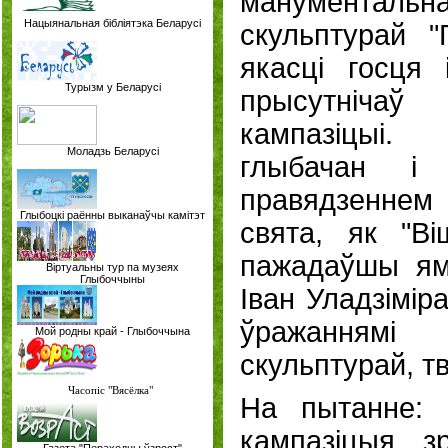
манументальна
Нацыянальная бібліятэка Беларусі
скульптурай "
якасці госця
Турызм у Беларусі
прысутнічаў
кампазіцы
Моладзь Беларусі
глыбачан і
правядзеннем 
Глыбоцкі раённы выканаўчы камітэт
свята, як "В
пажадаўшы ям
Віртуальны тур па музеях
Глыбоччыны
Іван Уладзімір
ўражанням
Мой родны край - Глыбоччына
скульптурай, тв
Часопіс "Вясёлка"
На пытанне:
кампазіцыя з