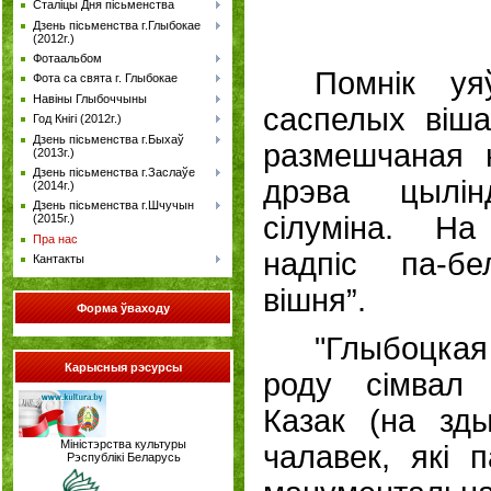
Сталіцы Дня пісьменства
Дзень пісьменства г.Глыбокае
(2012г.)
Фотаальбом
Помнік уя
Фота са свята г. Глыбокае
Навіны Глыбоччыны
саспелых віша
Год Кнігі (2012г.)
Дзень пісьменства г.Быхаў
размешчаная 
(2013г.)
Дзень пісьменства г.Заслаўе
дрэва цылі
(2014г.)
Дзень пісьменства г.Шчучын
сілуміна. Н
(2015г.)
Пра нас
надпіс па-бе
Кантакты
вішня”.
Форма
ўваходу
"Глыбоцка
Карысныя рэсурсы
роду сімвал с
Казак (на з
Міністэрства культуры
чалавек, які
Рэспублікі Беларусь