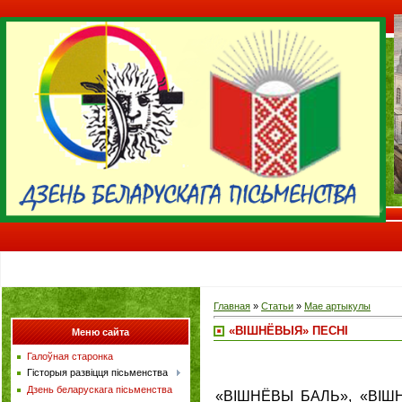
Главная
»
Статьи
»
Мае артыкулы
«ВІШНЁВЫЯ» ПЕСНІ
Меню сайта
Галоўная старонка
Гісторыя развіцця пісьменства
Дзень беларускага пісьменства
«ВІШНЁВЫ БАЛЬ», «ВІШН