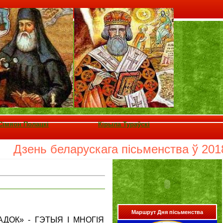
Сімяон Полацкі
Кірыла Тураўскі
Дзень беларускага пісьменства ў 2018 го
Маршрут Дня пісьменства
АДОК» - ГЭТЫЯ І МНОГІЯ