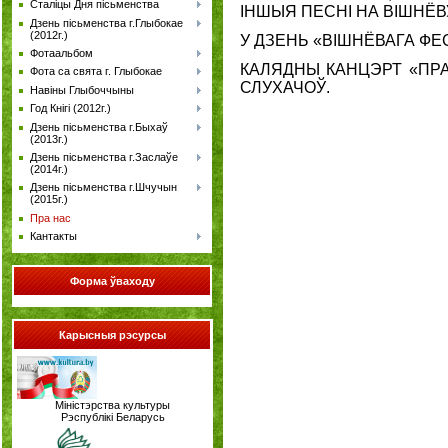
Сталіцы Дня пісьменства
ІНШЫЯ ПЕСНІ НА ВІШНЁВ
Дзень пісьменства г.Глыбокае
(2012г.)
У ДЗЕНЬ «ВІШНЁВАГА Ф
Фотаальбом
КАЛЯДНЫ КАНЦЭРТ «ПРА
Фота са свята г. Глыбокае
СЛУХАЧОЎ.
Навіны Глыбоччыны
Год Кнігі (2012г.)
Дзень пісьменства г.Быхаў
(2013г.)
Дзень пісьменства г.Заслаўе
(2014г.)
Дзень пісьменства г.Шчучын
(2015г.)
Пра нас
Кантакты
Форма
ўваходу
Карысныя рэсурсы
Міністэрства культуры
Рэспублікі Беларусь