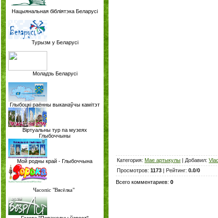
Нацыянальная бібліятэка Беларусі
Турызм у Беларусі
Моладзь Беларусі
Глыбоцкі раённы выканаўчы камітэт
Віртуальны тур па музеях
Глыбоччыны
Категория
:
Мае артыкулы
|
Добавил
:
Vla
Мой родны край - Глыбоччына
Просмотров
:
1173
|
Рейтинг
:
0.0
/
0
Всего комментариев
:
0
Часопіс "Вясёлка"