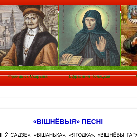
Францыск Скарына
Ефрасіння Полацкая
«ВІШНЁВЫЯ» ПЕСНІ
І Ў САДЗЕ», «ВІШАНЬКА», «ЯГОДКА», «ВІШНЁВЫ ГАР