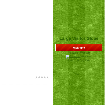
Large Visitor Globe
Надвор'е
Погода в Глубоком
Gismeteo
Прогноз на 2 недели